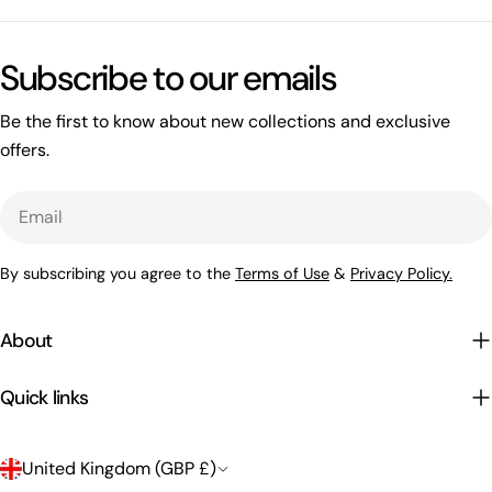
What's happening on this website
Open related page
Subscribe to our emails
by relayplatform.com
Be the first to know about new collections and exclusive
offers.
Email
By subscribing you agree to the
Terms of Use
&
Privacy Policy.
About
Quick links
C
United Kingdom (GBP £)