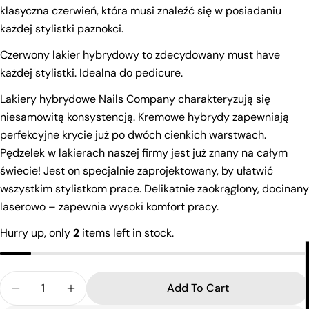
klasyczna czerwień, która musi znaleźć się w posiadaniu
każdej stylistki paznokci.
Ask a question
Czerwony lakier hybrydowy to zdecydowany must have
każdej stylistki. Idealna do pedicure.
Your
name
Lakiery hybrydowe Nails Company charakteryzują się
niesamowitą konsystencją. Kremowe hybrydy zapewniają
Your
email
perfekcyjne krycie już po dwóch cienkich warstwach.
Share this product
Pędzelek w lakierach naszej firmy jest już znany na całym
Your
phone
świecie! Jest on specjalnie zaprojektowany, by ułatwić
Copy
Share
wszystkim stylistkom prace. Delikatnie zaokrąglony, docinany
Your
Share
Share
Pin
laserowo – zapewnia wysoki komfort pracy.
message
on
on
on
Hurry up, only
2
items left in stock.
Facebook
X
Pinterest
The fields marked * are required.
Quantity
Add To Cart
Send Question
Decrease Quantity For Gel Nail Polish - Granita 6
Increase Quantity For Gel Nail Polish - 