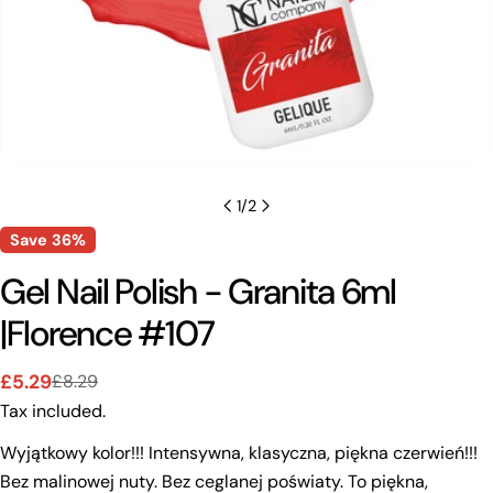
1
/
2
Save
36%
Gel Nail Polish - Granita 6ml
|Florence #107
£5.29
£8.29
Sale
Regular
Tax included.
price
price
Wyjątkowy kolor!!! Intensywna, klasyczna, piękna czerwień!!!
Bez malinowej nuty. Bez ceglanej poświaty. To piękna,