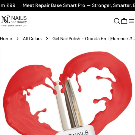
Skip
m £99
Meet Repair Base Smart Pro — Stronger, Smarter, Be
to
content
Cart
Home
All Colurs
Gel Nail Polish - Granita 6ml |Florence #107
Skip
to
product
information
Open media 0 in modal