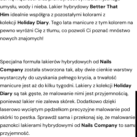
umysłu, wody i nieba. Lakier hybrydowy
Better That
Your
Him
idealnie współgra z pozostałymi kolorami z
name
kolekcji
Holiday Diary
. Tego lata manicure z tym kolorem na
Your
pewno wyróżni Cię z tłumu, co pozwoli Ci poznać mnóstwo
email
nowych znajomych!
Share this product
Your
phone
Copy
Share
Your
Specjalna formuła lakierów hybrydowych od
Nails
Share
Share
Pin
message
Company
została stworzona tak, aby dwie cienkie warstwy
on
on
on
wystarczyły do uzyskania pełnego krycia, a trwałość
Facebook
X
Pinterest
manicure jest aż do kilku tygodni. Lakiery z kolekcji
Holiday
The fields marked * are required.
Diary
są tak gęste, że malowanie nimi jest przyjemnością,
ponieważ lakier nie zalewa skórek. Dodatkowo dzięki
Send Question
laserowo wyciętym pędzelkom precyzyjne malowanie pod
skórki to pestka. Sprawdź sama i przekonaj się, że malowanie
paznokci lakierami hybrydowymi od
Nails Company
to sama
przyjemność.