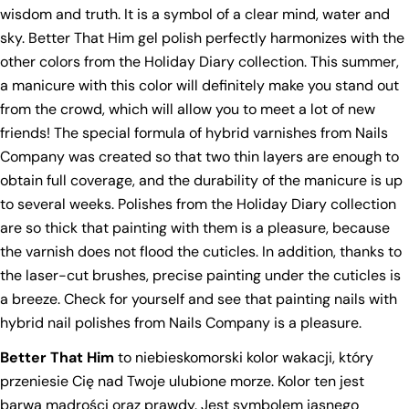
wisdom and truth.
It is a symbol of a clear mind, water and
sky.
Better That Him gel polish perfectly harmonizes with the
other colors from the Holiday Diary collection.
This summer,
a manicure with this color will definitely make you stand out
from the crowd, which will allow you to meet a lot of new
friends!
The special formula of hybrid varnishes from Nails
Company was created so that two thin layers are enough to
obtain full coverage, and the durability of the manicure is up
to several weeks.
Polishes from the Holiday Diary collection
are so thick that painting with them is a pleasure, because
the varnish does not flood the cuticles.
In addition, thanks to
the laser-cut brushes, precise painting under the cuticles is
a breeze.
Check for yourself and see that painting nails with
hybrid nail polishes from Nails Company is a pleasure.
Better That Him
to niebieskomorski kolor wakacji, który
przeniesie Cię nad Twoje ulubione morze. Kolor ten jest
Ask a question
barwą mądrości oraz prawdy. Jest symbolem jasnego