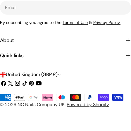
Email
By subscribing you agree to the
Terms of Use
&
Privacy Policy.
About
Quick links
C
United Kingdom (GBP £)
o
Facebook
X
Instagram
TikTok
Pinterest
YouTube
(Twitter)
u
Payment
n
© 2026
NC Nails Company UK
.
Powered by Shopify
methods
t
r