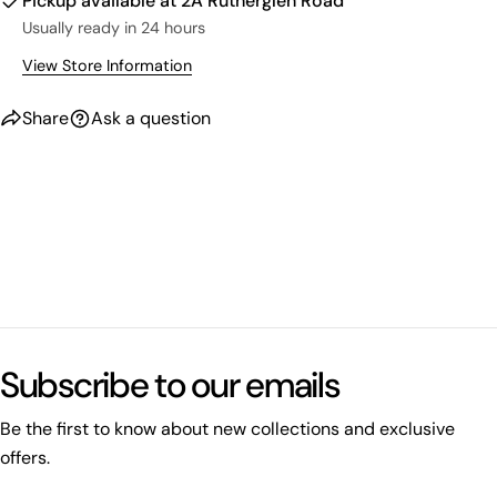
Pickup available at
2A Rutherglen Road
Usually ready in 24 hours
View Store Information
Share
Ask a question
What's happening on this website
Open related page
Subscribe to our emails
by relayplatform.com
Be the first to know about new collections and exclusive
offers.