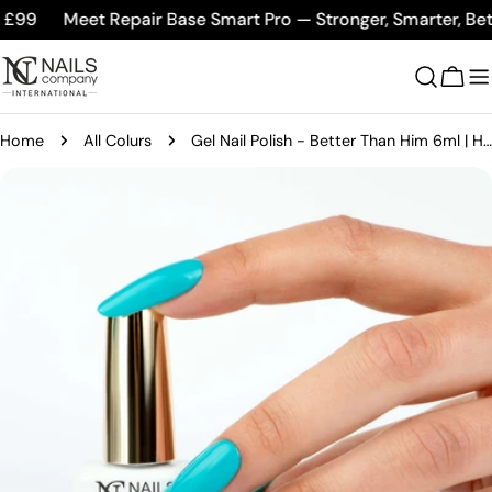
Skip
99
Meet Repair Base Smart Pro — Stronger, Smarter, Bette
to
content
Cart
Home
All Colurs
Gel Nail Polish - Better Than Him 6ml | Holiday Diary #332
Skip
to
product
information
Open media 0 in modal