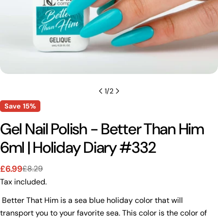
1
/
2
Save
15%
Gel Nail Polish - Better Than Him
6ml | Holiday Diary #332
£6.99
£8.29
Sale
Regular
Tax included.
price
price
Better That Him is a sea blue holiday color that will
transport you to your favorite sea.
This color is the color of