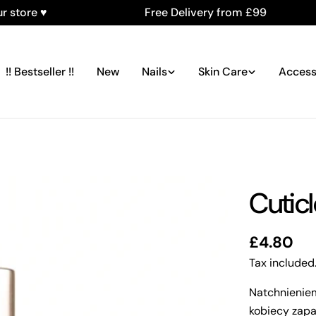
Free Delivery from £99
!! Bestseller !!
New
Nails
Skin Care
Access
Cuticl
Regular
£4.80
price
Tax included
Natchnieniem
kobiecy zap