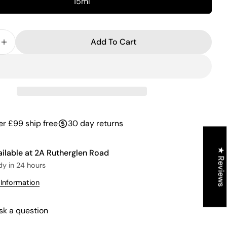
15ml
Add To Cart
 Quantity For Cuticle Oil - Passion 15ml
Increase Quantity For Cuticle Oil - Passion 15ml
er £99 ship free
30 day returns
★ Reviews
ailable at
2A Rutherglen Road
dy in 24 hours
 Information
sk a question