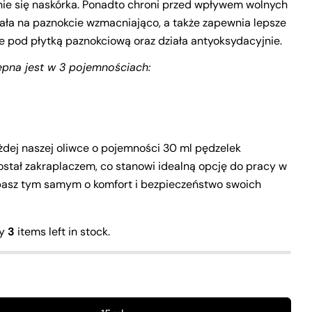
name
ie się naskórka. Ponadto chroni przed wpływem wolnych
iała na paznokcie wzmacniająco, a także zapewnia lepsze
Your
email
e pod płytką paznokciową oraz działa antyoksydacyjnie.
Share this product
Your
ępna jest w 3 pojemnościach:
phone
Copy
Share
Your
Share
Share
Pin
message
on
on
on
Facebook
X
Pinterest
dej naszej oliwce o pojemności 30 ml pędzelek
ostał zakraplaczem, co stanowi idealną opcję do pracy w
The fields marked * are required.
basz tym samym o komfort i bezpieczeństwo swoich
Send Question
ly
3
items left in stock.