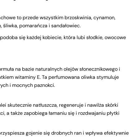
achowe to przede wszystkim brzoskwinia, cynamon,
n, śliwka, pomarańcza i sandałowiec.
podoba się każdej kobiecie, która lubi słodkie, owocowe
rmuła na bazie naturalnych olejów słonecznikowego i
atkiem witaminy E. Ta perfumowana oliwka stymuluje
ych i mocnych paznokci.
ei skutecznie natłuszcza, regeneruje i nawilża skórki
i, a także zapobiega łamaniu się i rozdwajaniu płytki
Ask a question
rzyspiesza gojenie się drobnych ran i wpływa efektywnie
Your