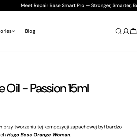
Meet Repair Base Smart Pro — Stronger, Smarter, Better
ories
Blog
Log
C
in
e Oil - Passion 15ml
.
 przy tworzeniu tej kompozycji zapachowej był bardzo
ach
Hugo Boss Orange Woman
.