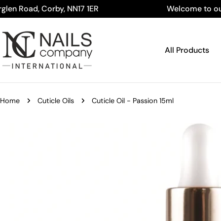
Skip
, Corby, NN17 1ER
Welcome to our store ♥️
to
content
All Products
Home
Cuticle Oils
Cuticle Oil - Passion 15ml
Skip
to
product
information