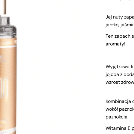
Jej nuty zap
jabłko, jaśmi
Ten zapach s
aromaty!
Wyjątkowa fo
jojoba z dod
wzrost zdrow
Kombinacja ol
wokół paznokc
paznokcia.
Witamina E p