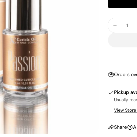
Quantity
Decrease
Orders ov
Pickup av
Usually rea
View Store
Share
A