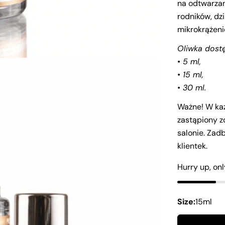
na odtwarzan
rodników, dz
mikrokrążeni
Oliwka dost
• 5 ml,
• 15 ml,
• 30 ml.
Ważne! W każ
zastąpiony z
salonie. Zad
klientek.
Hurry up, on
Size:
15ml