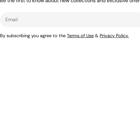
Be the first to know about new collections and exclusive offer
Email
By subscribing you agree to the
Terms of Use
&
Privacy Policy.